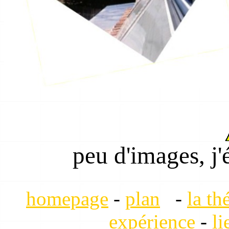
peu d'images, j'
homepage
-
plan
-
la th
expérience
-
li