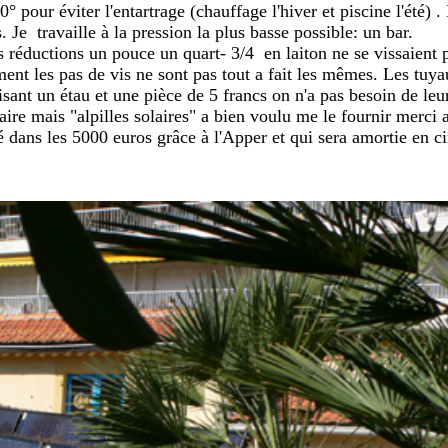
0° pour éviter l'entartrage (chauffage l'hiver et piscine l'été) 
. Je travaille à la pression la plus basse possible: un bar.
es réductions un pouce un quart- 3/4 en laiton ne se vissaient 
t les pas de vis ne sont pas tout a fait les mêmes. Les tuyaux
lisant un étau et une pièce de 5 francs on n'a pas besoin de le
aire mais "alpilles solaires" a bien voulu me le fournir merci a
é dans les 5000 euros grâce à l'Apper et qui sera amortie en ci