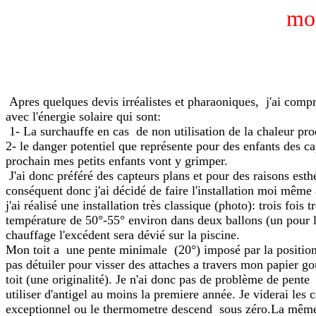
mon
Apres quelques devis irréalistes et pharaoniques, j'ai comp
avec l'énergie solaire qui sont:
1- La surchauffe en cas de non utilisation de la chaleur pro
2- le danger potentiel que représente pour des enfants des c
prochain mes petits enfants vont y grimper.
J'ai donc préféré des capteurs plans et pour des raisons esth
conséquent donc j'ai décidé de faire l'installation moi même
j'ai réalisé une installation très classique (photo): trois f
température de 50°-55° environ dans deux ballons (un pour le 
chauffage l'excédent sera dévié sur la piscine.
Mon toit a une pente minimale (20°) imposé par la position de
pas détuiler pour visser des attaches a travers mon papier 
toit (une originalité). Je n'ai donc pas de problème de pen
utiliser d'antigel au moins la premiere année. Je viderai les
exceptionnel ou le thermometre descend sous zéro.La même vi