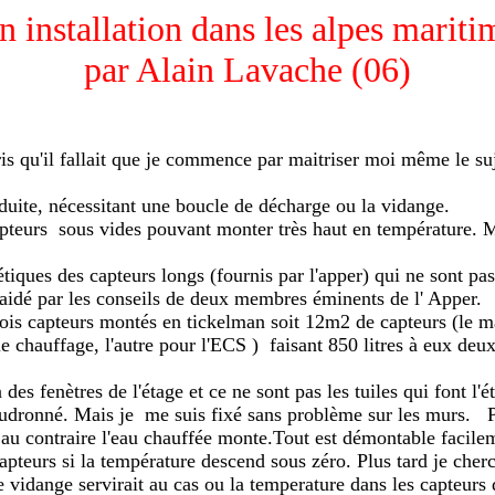
 installation dans les alpes mariti
par Alain Lavache (06)
ris qu'il fallait que je commence par maitriser moi même le s
duite, nécessitant une boucle de décharge ou la vidange.
apteurs sous vides pouvant monter très haut en température. Mo
étiques des capteurs longs (fournis par l'apper) qui ne sont pas
 aidé par les conseils de deux membres éminents de l' Apper.
ois trois capteurs montés en tickelman soit 12m2 de capteurs (l
chauffage, l'autre pour l'ECS ) faisant 850 litres à eux deux.
s fenètres de l'étage et ce ne sont pas les tuiles qui font l'
goudronné. Mais je me suis fixé sans problème sur les murs. P
te au contraire l'eau chauffée monte.Tout est démontable faci
 capteurs si la température descend sous zéro. Plus tard je ch
dange servirait au cas ou la temperature dans les capteurs dé