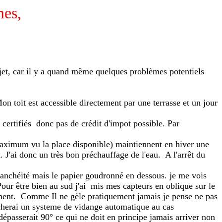
mes,
ujet, car il y a quand même quelques problèmes potentiels
n toit est accessible directement par une terrasse et un jour
 certifiés donc pas de crédit d'impot possible. Par
e maximum vu la place disponible) maintiennent en hiver une
 J'ai donc un très bon préchauffage de l'eau. A l'arrêt du
étanchéité mais le papier goudronné en dessous. je me vois
our être bien au sud j'ai mis mes capteurs en oblique sur le
lement. Comme Il ne gèle pratiquement jamais je pense ne pas
ercherai un systeme de vidange automatique au cas
passerait 90° ce qui ne doit en principe jamais arriver non