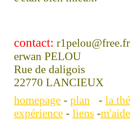
contact:
r1pelou@free.fr
erwan PELOU
Rue de daligois
22770 LANCIEUX
homepage
-
plan
-
la th
expérience
-
liens
-
m'aide