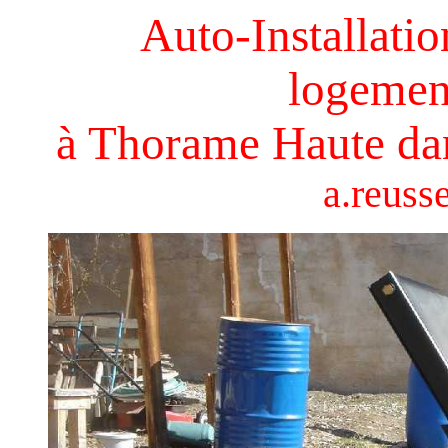
Auto-Installati
logemen
à Thorame Haute dan
a.reusse